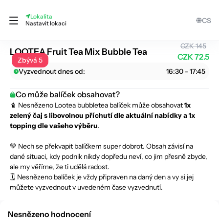
Lokalita
CS
Lootea
Nastavit lokaci
CZK 145
LOOTEA Fruit Tea Mix Bubble Tea
CZK 72.5
Zbývá 5
Vyzvednout dnes od:
16:30 - 17:45
Co může balíček obsahovat?
🧋 Nesnězeno Lootea bubbletea balíček může obsahovat
1x
zelený čaj s libovolnou příchutí dle aktuální nabídky a 1x
topping dle vašeho výběru
.
💚 Nech se překvapit balíčkem super dobrot. Obsah závisí na
dané situaci, kdy podnik nikdy dopředu neví, co jim přesně zbyde,
ale my věříme, že ti udělá radost.
🗓️ Nesnězeno balíček je vždy připraven na daný den a vy si jej
můžete vyzvednout v uvedeném čase vyzvednutí.
Nesnězeno hodnocení